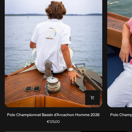
Polo
Polo
Polo Championnat Bassin d'Arcachon Homme 2026
Polo Champ
Championnat
Championnat
€125,00
Bassin
Bassin
d'Arcachon
d'Arcachon